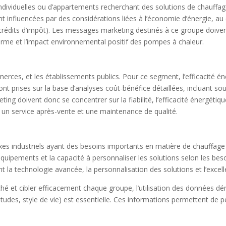
individuelles ou d’appartements recherchant des solutions de chauff
 influencées par des considérations liées à l’économie d’énergie, au co
 crédits d’impôt). Les messages marketing destinés à ce groupe doivent
 terme et l’impact environnemental positif des pompes à chaleur.
merces, et les établissements publics. Pour ce segment, l’efficacité é
ont prises sur la base d’analyses coût-bénéfice détaillées, incluant s
g doivent donc se concentrer sur la fiabilité, l’efficacité énergétique
ir un service après-vente et une maintenance de qualité.
s industriels ayant des besoins importants en matière de chauffage 
équipements et la capacité à personnaliser les solutions selon les bes
la technologie avancée, la personnalisation des solutions et l’excell
é et cibler efficacement chaque groupe, l’utilisation des données dé
tudes, style de vie) est essentielle. Ces informations permettent de p