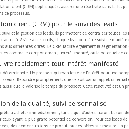
lation client (CRM) sophistiqués, assurer une réactivité sans faille, per
ns ce processus.
tion client (CRM) pour le suivi des leads
ivi et la gestion des leads. Ils permettent de centraliser toutes les i
et au-delà. Grâce à ces outils, chaque lead peut être suivi de manière
s aux différentes offres. Le CRM facilite également la segmentation d
ifiques comme le comportement, l’intérêt montré, ou le potentiel de co
suivre rapidement tout intérêt manifesté
ent déterminante. Un prospect qui manifeste de l’intérêt pour une po
urnisseurs. Répondre promptement, que ce soit par un appel, un emai
 aussi qu’elle valorise le temps du prospect. Cette réactivité est un p
ion de la qualité, suivi personnalisé
t prêts à acheter immédiatement, tandis que d’autres auront besoin de
r ceux ayant le plus grand potentiel de conversion. Pour ces leads de h
isées, des démonstrations de produit ou des offres sur mesure. La p