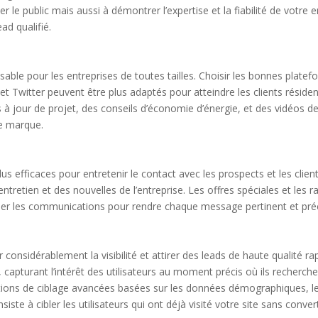
le public mais aussi à démontrer l’expertise et la fiabilité de votre 
ad qualifié.
able pour les entreprises de toutes tailles. Choisir les bonnes platefor
Twitter peuvent être plus adaptés pour atteindre les clients résidenti
à jour de projet, des conseils d’économie d’énergie, et des vidéos 
re marque.
lus efficaces pour entretenir le contact avec les prospects et les clie
’entretien et des nouvelles de l’entreprise. Les offres spéciales et l
liser les communications pour rendre chaque message pertinent et préc
 considérablement la visibilité et attirer des leads de haute qualité 
 capturant l’intérêt des utilisateurs au moment précis où ils recherch
options de ciblage avancées basées sur les données démographiques, le
iste à cibler les utilisateurs qui ont déjà visité votre site sans conve