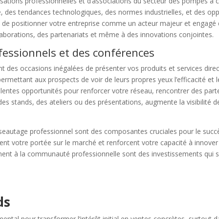
isations professionnelles et d’associations du secteur des pompes à c
é, des tendances technologiques, des normes industrielles, et des opp
t de positionner votre entreprise comme un acteur majeur et engagé d
laborations, des partenariats et même à des innovations conjointes.
ofessionnels et des conférences
t des occasions inégalées de présenter vos produits et services direct
ermettant aux prospects de voir de leurs propres yeux l’efficacité e
entes opportunités pour renforcer votre réseau, rencontrer des part
 des stands, des ateliers ou des présentations, augmente la visibilité
éseautage professionnel sont des composantes cruciales pour le succè
ssent votre portée sur le marché et renforcent votre capacité à innov
tivement à la communauté professionnelle sont des investissements qui
ds
mental pour transformer l’intérêt initial en ventes concrètes, surtout