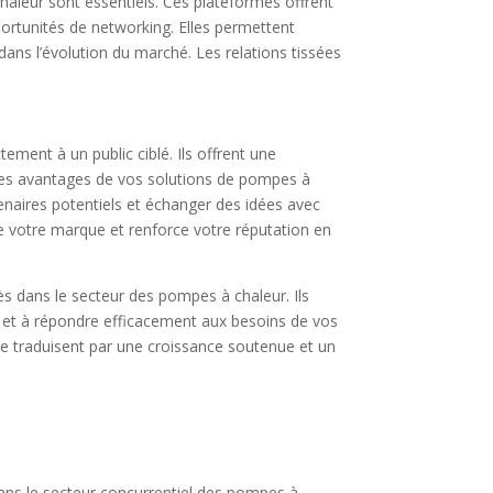
haleur sont essentiels. Ces plateformes offrent
ortunités de networking. Elles permettent
ans l’évolution du marché. Les relations tissées
ement à un public ciblé. Ils offrent une
t les avantages de vos solutions de pompes à
enaires potentiels et échanger des idées avec
 de votre marque et renforce votre réputation en
s dans le secteur des pompes à chaleur. Ils
er et à répondre efficacement aux besoins de vos
 se traduisent par une croissance soutenue et un
 dans le secteur concurrentiel des pompes à