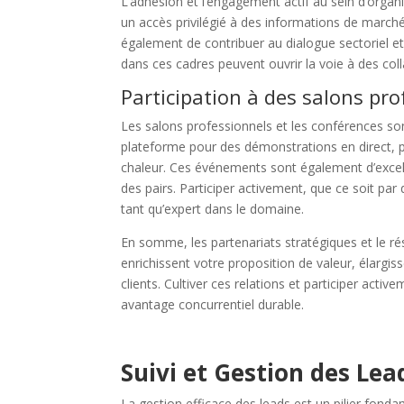
L’adhésion et l’engagement actif au sein d’organ
un accès privilégié à des informations de march
également de contribuer au dialogue sectoriel e
dans ces cadres peuvent ouvrir la voie à des col
Participation à des salons pr
Les salons professionnels et les conférences son
plateforme pour des démonstrations en direct, p
chaleur. Ces événements sont également d’excell
des pairs. Participer activement, que ce soit par
tant qu’expert dans le domaine.
En somme, les partenariats stratégiques et le r
enrichissent votre proposition de valeur, élargi
clients. Cultiver ces relations et participer ac
avantage concurrentiel durable.
Suivi et Gestion des Lea
La gestion efficace des leads est un pilier fonda