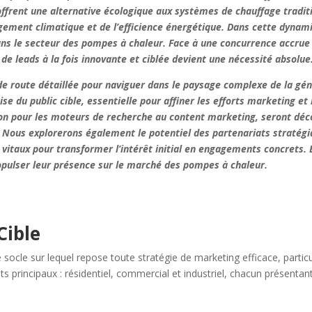
ffrent une alternative écologique aux systèmes de chauffage tradit
ent climatique et de l’efficience énergétique. Dans cette dynamiqu
dans le secteur des pompes à chaleur. Face à une concurrence accru
de leads à la fois innovante et ciblée devient une nécessité absolue
e de route détaillée pour naviguer dans le paysage complexe de la g
ise du public cible, essentielle pour affiner les efforts marketing e
tion pour les moteurs de recherche au content marketing, seront dé
. Nous explorerons également le potentiel des partenariats stratégiq
vitaux pour transformer l’intérêt initial en engagements concrets.
opulser leur présence sur le marché des pompes à chaleur.
Cible
e le socle sur lequel repose toute stratégie de marketing efficace, par
 principaux : résidentiel, commercial et industriel, chacun présentant