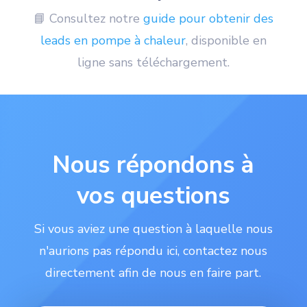
📘 Consultez notre
guide
pour
obtenir
des
leads
en
pompe
à
chaleur
, disponible en
ligne sans téléchargement.
Nous répondons à
vos questions
Si vous aviez une question à laquelle nous
n'aurions pas répondu ici, contactez nous
directement afin de nous en faire part.