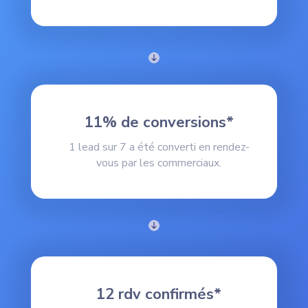
11% de conversions*
1 lead sur 7 a été converti en rendez-
vous par les commerciaux.
12 rdv confirmés*