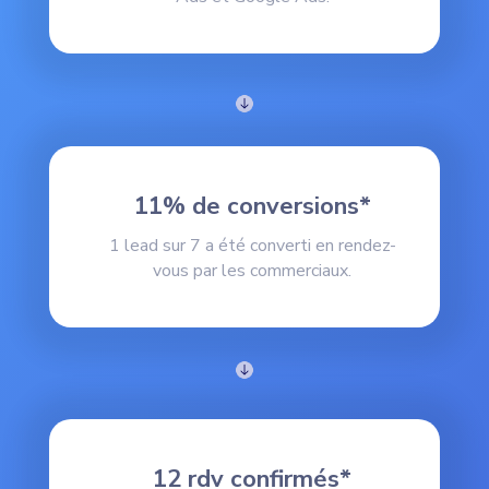
11% de conversions*
1 lead sur 7 a été converti en rendez-
vous par les commerciaux.
12 rdv confirmés*