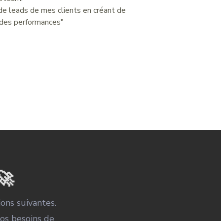
de leads de mes clients en créant de
 des performances"
🚀
ons suivantes.
vos besoins de