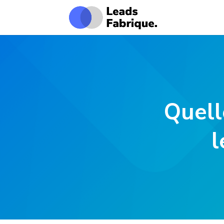
Quell
l